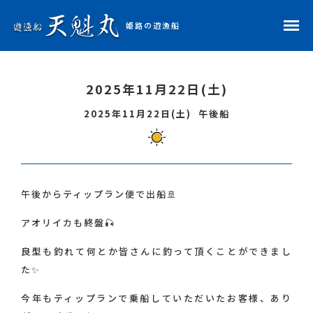
姫路の遊漁船
ホーム
2025年11月22日(土)
予約状況
2025年11月22日(土)
午後船
釣果レポ
天魁丸・船長紹介
午後からティップラン便で出船🚢
アオリイカも終盤🎣
料金表
良型も釣れて何とか皆さんに釣って頂くことができまし
た✨
アクセス
今年もティップランで乗船していただいたお客様、あり