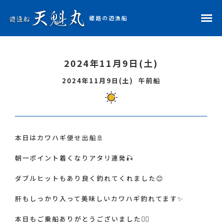
姫路の遊漁船
ホーム
2024年11月9日(土)
予約状況
2024年11月9日(土)
午前船
釣果レポ
天魁丸・船長紹介
本日はカワハギ便せ出船🚢
朝一ポイント着くなりアタリ連発🎣
料金表
ダブルヒットもあり良く釣れてくれました😊
肝もしっかり入って美味しいカワハギ釣れてます✨
アクセス
本日もご乗船ありがとうございました🙇‍♂️