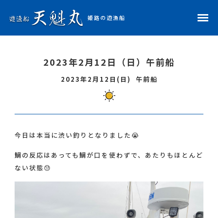
姫路の遊漁船
ホーム
2023年2月12日（日）午前船
予約状況
2023年2月12日(日)
午前船
釣果レポ
天魁丸・船長紹介
今日は本当に渋い釣りとなりました😭
鯛の反応はあっても鯛が口を使わずで、あたりもほとんど
料金表
ない状態😓
アクセス